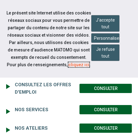
Accéder à notre page Facebook
Accéder à notre page Youtube
Accéder à notre page Linkedin
Aller à la navigation
Le présent site Internet utilise des cookies
Aller au contenu
J'accepte
réseaux sociaux pour vous permettre de
tout
partager du contenu de notre site sur les
réseaux sociaux et visionner des vidéos.
Personnaliser
Par ailleurs, nous utilisons des cookies
Je refuse
de mesure d’audience MATOMO qui sont
Espace candidat
tout
exempts de recueil du consentement.
ESPACE CANDIDAT
Pour plus de renseignements,
cliquez ici
.
CONSULTEZ LES OFFRES
CONSULTER
D'EMPLOI
NOS SERVICES
CONSULTER
NOS ATELIERS
CONSULTER