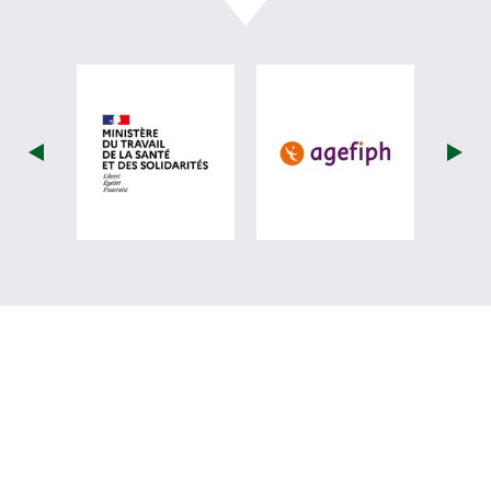
visiter les site de Ministère du travail (
visiter les si